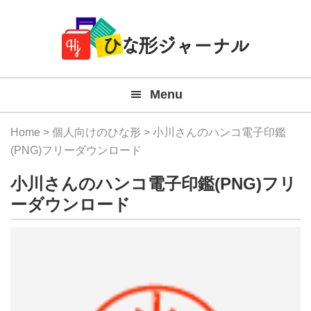
Member
Skip
Skip
Skip
Skip
無
Navigation
to
to
to
to
primary
main
primary
footer
料
navigation
content
sidebar
テ
Menu
ン
プ
Home
>
個人向けのひな形
> 小川さんのハンコ電子印鑑
レ
(PNG)フリーダウンロード
ー
小川さんのハンコ電子印鑑(PNG)フリ
ト
ーダウンロード
(Mac
Windo
『ひ
な