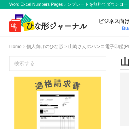
Member
Skip
Skip
Skip
Skip
Word Excel Numbers Pagesテンプレートを無料
Navigation
to
to
to
to
無
primary
main
primary
footer
ビジネス向
navigation
content
sidebar
料
Bu
テ
Home
>
個人向けのひな形
> 山崎さんのハンコ電子印鑑(P
ン
プ
sidebar
山
検
索
レ
す
ー
る
ト
(Mac・
Windows)
『ひ