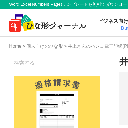
Member
Skip
Skip
Skip
Skip
Word Excel Numbers Pagesテンプレートを無料
Navigation
to
to
to
to
無
primary
main
primary
footer
ビジネス向
navigation
content
sidebar
料
Bu
テ
Home
>
個人向けのひな形
> 井上さんのハンコ電子印鑑(P
ン
プ
sidebar
井
検
索
レ
す
ー
る
ト
(Mac・
Windows)
『ひ