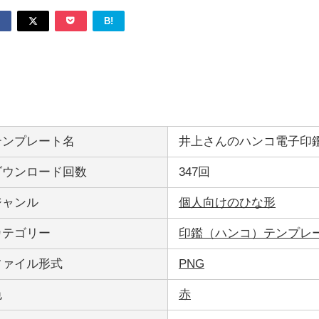
B!
テンプレート名
井上さんのハンコ電子印鑑
ダウンロード回数
347回
ジャンル
個人向けのひな形
カテゴリー
印鑑（ハンコ）テンプレ
ファイル形式
PNG
色
赤