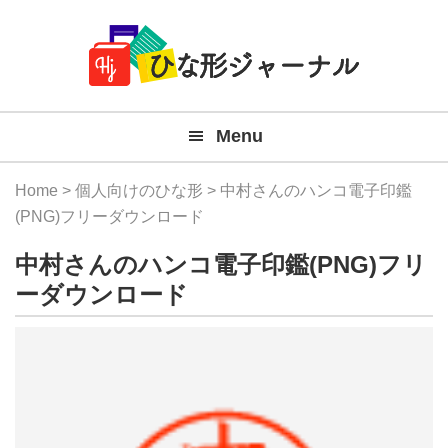
Member
Skip
Skip
Skip
Skip
無
Navigation
to
to
to
to
primary
main
primary
footer
料
navigation
content
sidebar
テ
Menu
ン
プ
Home
>
個人向けのひな形
> 中村さんのハンコ電子印鑑
レ
(PNG)フリーダウンロード
ー
中村さんのハンコ電子印鑑(PNG)フリ
ト
ーダウンロード
(Mac
Windo
『ひ
な