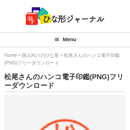
Member
Skip
Skip
Skip
Skip
無
Navigation
to
to
to
to
primary
main
primary
footer
料
navigation
content
sidebar
テ
Menu
ン
プ
Home
>
個人向けのひな形
> 松尾さんのハンコ電子印鑑
レ
(PNG)フリーダウンロード
ー
松尾さんのハンコ電子印鑑(PNG)フリ
ト
ーダウンロード
(Mac
Windo
『ひ
な