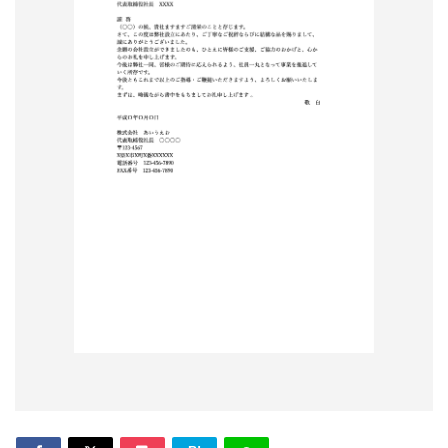
形
ジ
ャ
ー
ナ
ル