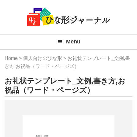
Member
Skip
Skip
Skip
Skip
無
Navigation
to
to
to
to
primary
main
primary
footer
料
navigation
content
sidebar
テ
Menu
ン
プ
Home
>
個人向けのひな形
> お礼状テンプレート_文例,書
レ
き方,お祝品（ワード・ページズ）
ー
お礼状テンプレート_文例,書き方,お
ト
祝品（ワード・ページズ）
(Mac
Windo
『ひ
な