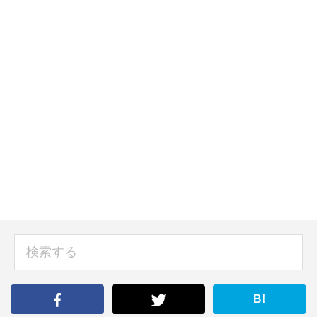
sidebar
検
索
す
る
B!