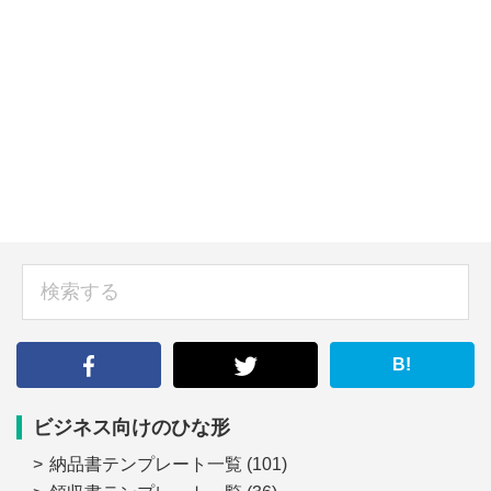
sidebar
検
索
す
る
B!
ビジネス向けのひな形
納品書テンプレート一覧
(101)