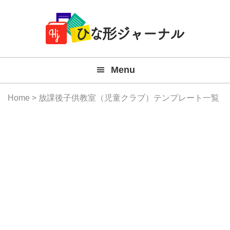
Member
Skip
Skip
Skip
Skip
無
Navigation
to
to
to
to
primary
main
primary
footer
料
navigation
content
sidebar
テ
Menu
ン
プ
Home
> 放課後子供教室（児童クラブ）テンプレート一覧
レ
ー
ト
(Mac
Windo
『ひ
な