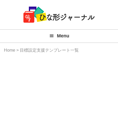
Member
Skip
Skip
Skip
Skip
無
Navigation
to
to
to
to
primary
main
primary
footer
料
navigation
content
sidebar
テ
Menu
ン
プ
Home
> 目標設定支援テンプレート一覧
レ
ー
ト
(Mac
Windo
『ひ
な