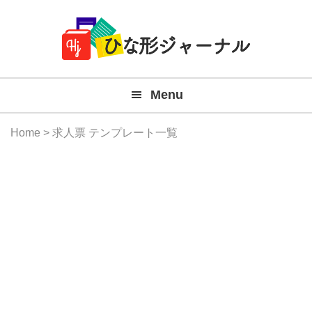
Member
Skip
Skip
Skip
Skip
無
Navigation
to
to
to
to
primary
main
primary
footer
料
navigation
content
sidebar
テ
Menu
ン
プ
Home
> 求人票 テンプレート一覧
レ
ー
ト
(Mac
Windo
『ひ
な