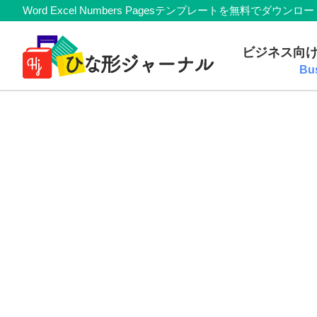
Member
Skip
Skip
Skip
Skip
Word Excel Numbers Pagesテンプレートを無料
Navigation
to
to
to
to
無
primary
main
primary
footer
ビジネス向
navigation
content
sidebar
料
Bu
テ
ン
プ
レ
ー
ト
(Mac・
Windows)
『ひ