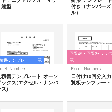
ート！エクセルフォーマッ
雛形 テンプレート
ト縦型
付き（ナンバーズ
ル）
回覧表・回覧板 テン
積書テンプレート一覧
覧
xcel
Numbers
Excel
Numbers
見積書テンプレート-オーソ
日付け10回分入
ドックス(エクセル・ナンバ
覧板テンプレート
ーズ)