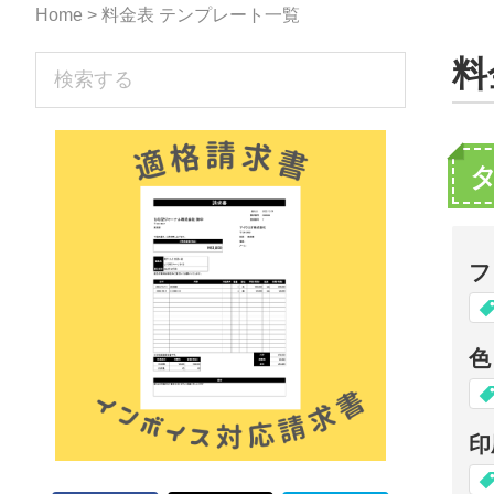
な
Home
> 料金表 テンプレート一覧
形
sidebar
料
検
ジ
索
す
ャ
る
ー
ナ
ル』
フ
色
印