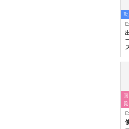
勤
E
回
覧
E