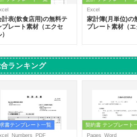
xcel
Excel
会計表(飲食店用)の無料テ
家計簿(月単位)の
ンプレート素材（エクセ
プレート素材（エ
ル）
総合ランキング
求書テンプレート一覧
契約書 テンプレート
xcel
Numbers
PDF
Pages
Word