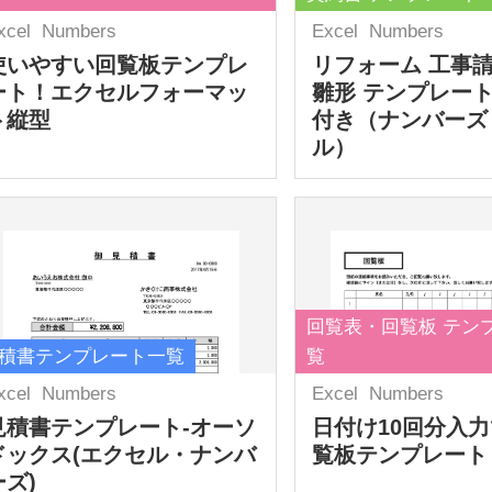
xcel
Numbers
Excel
Numbers
使いやすい回覧板テンプレ
リフォーム 工事
ート！エクセルフォーマッ
雛形 テンプレート
ト縦型
付き（ナンバーズ
ル）
回覧表・回覧板 テン
積書テンプレート一覧
覧
xcel
Numbers
Excel
Numbers
見積書テンプレート-オーソ
日付け10回分入
ドックス(エクセル・ナンバ
覧板テンプレート
ーズ)