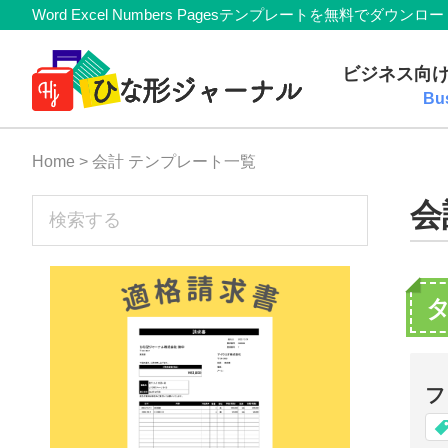
Member
Skip
Skip
Skip
Skip
Word Excel Numbers Pagesテンプレートを無料
Navigation
to
to
to
to
無
primary
main
primary
footer
ビジネス向
navigation
content
sidebar
料
Bu
テ
Home
> 会計 テンプレート一覧
ン
プ
sidebar
会
検
索
レ
す
ー
る
ト
(Mac・
Windows)
フ
『ひ