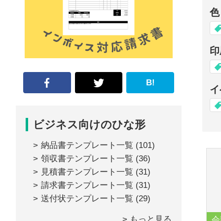
な
色
形
ジ
印
ャ
ー
B!
イ
ナ
ル』
ビジネス向けのひな形
納品書テンプレート一覧
(101)
領収書テンプレート一覧
(36)
見積書テンプレート一覧
(31)
請求書テンプレート一覧
(31)
送付状テンプレート一覧
(29)
> もっと見る
会