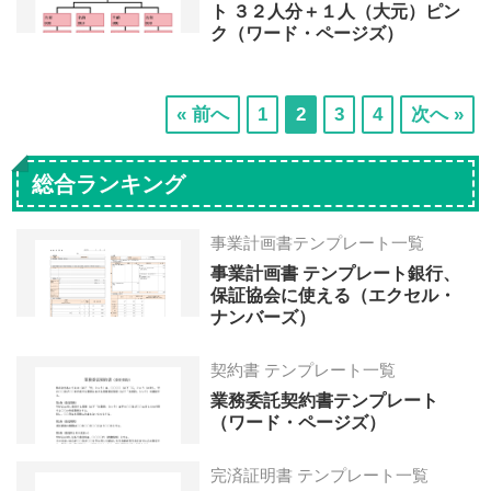
ト ３２人分＋１人（大元）ピン
ク（ワード・ページズ）
次
次
次
次
« 前へ
1
2
3
4
次へ »
の
の
の
の
ペ
ペ
ペ
ペ
総合ランキング
ー
ー
ー
ー
ジ
ジ
ジ
ジ
事業計画書テンプレート一覧
へ
へ
へ
へ
事業計画書 テンプレート銀行、
保証協会に使える（エクセル・
ナンバーズ）
契約書 テンプレート一覧
業務委託契約書テンプレート
（ワード・ページズ）
完済証明書 テンプレート一覧