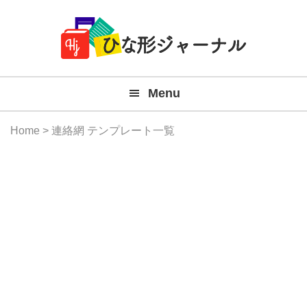
Member
Skip
Skip
Skip
Skip
無
Navigation
to
to
to
to
primary
main
primary
footer
料
navigation
content
sidebar
テ
Menu
ン
プ
Home
> 連絡網 テンプレート一覧
レ
ー
ト
(Mac
Windo
『ひ
な