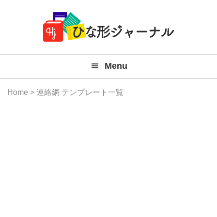
Member
Skip
Skip
Skip
Skip
無
Navigation
to
to
to
to
primary
main
primary
footer
料
navigation
content
sidebar
テ
Menu
ン
プ
Home
> 連絡網 テンプレート一覧
レ
ー
ト
(Mac
Windo
『ひ
な