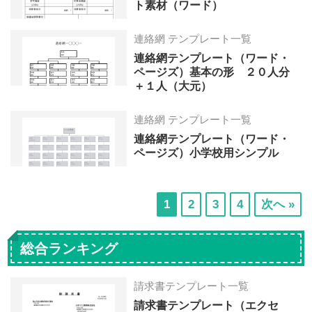
ト素材（ワード）
連絡網 テンプレート一覧
連絡網テンプレート（ワード・
ページズ）基本の形 ２０人分
＋１人（大元）
連絡網 テンプレート一覧
連絡網テンプレート（ワード・
ページズ）小学校用シンプル
次
次
次
次
1
2
3
4
次へ »
の
の
の
の
ペ
ペ
ペ
ペ
総合ランキング
ー
ー
ー
ー
ジ
ジ
ジ
ジ
請求書テンプレート一覧
へ
へ
へ
へ
請求書テンプレート（エクセ