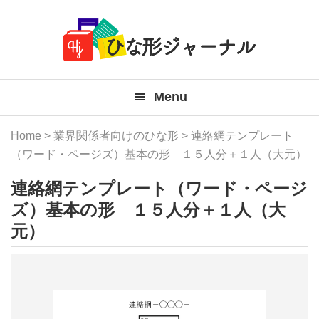
Member
Skip
Skip
Skip
Skip
無
Navigation
to
to
to
to
primary
main
primary
footer
料
navigation
content
sidebar
テ
Menu
ン
プ
Home
>
業界関係者向けのひな形
> 連絡網テンプレート
レ
（ワード・ページズ）基本の形 １５人分＋１人（大元）
ー
連絡網テンプレート（ワード・ページ
ト
ズ）基本の形 １５人分＋１人（大
元）
(Mac
Windo
『ひ
な