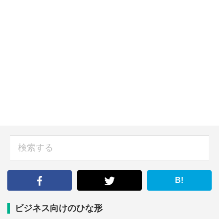
sidebar
検
索
す
る
B!
ビジネス向けのひな形