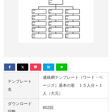
形
ジ
ャ
ー
ナ
ル
B!
連絡網テンプレート（ワード・ペ
テンプレート
ージズ）基本の形 １５人分＋１
名
人（大元）
ダウンロード
802回
回数