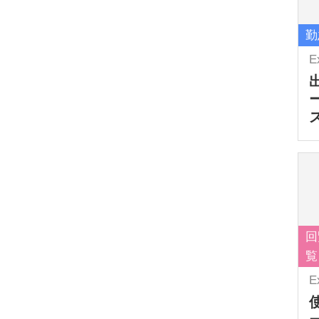
勤
E
回
覧
E