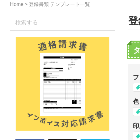
な
Home
> 登録書類 テンプレート一覧
形
sidebar
登
検
ジ
索
す
ャ
る
ー
ナ
ル』
フ
色
印