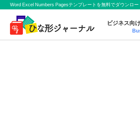
Member
Skip
Skip
Skip
Skip
Word Excel Numbers Pagesテンプレートを無料
Navigation
to
to
to
to
無
primary
main
primary
footer
ビジネス向
navigation
content
sidebar
料
Bu
テ
ン
プ
レ
ー
ト
(Mac・
Windows)
『ひ