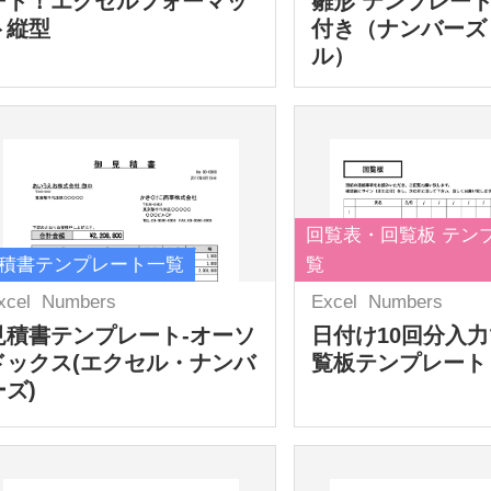
ート！エクセルフォーマッ
雛形 テンプレート
ト縦型
付き（ナンバーズ
ル）
回覧表・回覧板 テン
積書テンプレート一覧
覧
xcel
Numbers
Excel
Numbers
見積書テンプレート-オーソ
日付け10回分入
ドックス(エクセル・ナンバ
覧板テンプレート
ーズ)