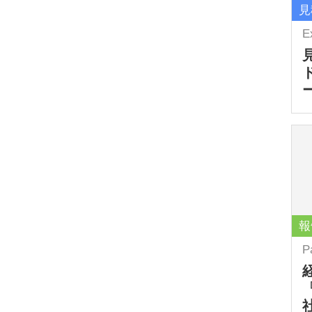
見
E
報
P