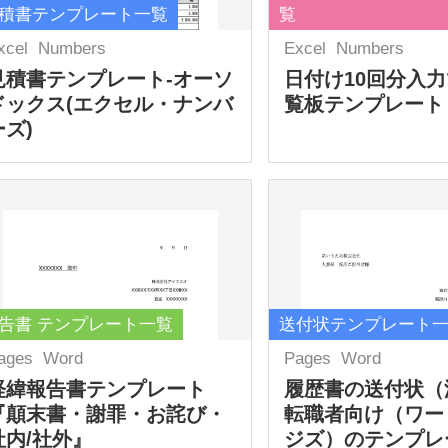
積書テンプレート一覧
覧
xcel
Numbers
Excel
Numbers
見積書テンプレート-オーソ
日付け10回分入
ドックス(エクセル・ナンバ
覧板テンプレート
ーズ)
告書 テンプレート一覧
送付状テンプレート
ages
Word
Pages
Word
経緯報告書テンプレート
履歴書の送付状（
『顛末書・謝罪・お詫び・
転職者向け（ワー
社内/社外』
ジズ）のテンプレ