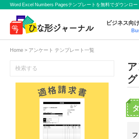
Member
Skip
Skip
Skip
Skip
Word Excel Numbers Pagesテンプレートを無料
Navigation
to
to
to
to
無
primary
main
primary
footer
ビジネス向
navigation
content
sidebar
料
Bu
テ
Home
> アンケート テンプレート一覧
ン
プ
sidebar
ア
検
索
レ
グ
す
ー
る
ト
(Mac・
Windows)
『ひ
フ