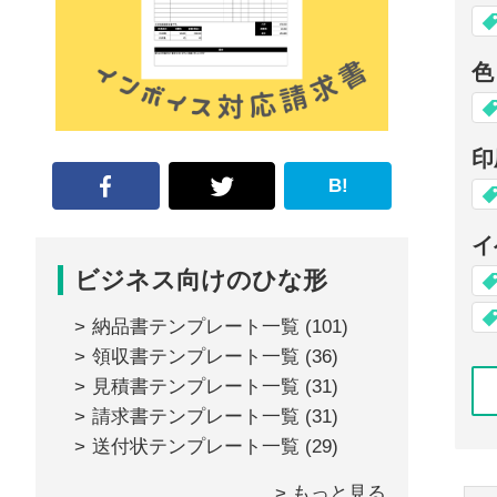
な
形
色
ジ
ャ
印
ー
B!
ナ
イ
ル』
ビジネス向けのひな形
納品書テンプレート一覧
(101)
領収書テンプレート一覧
(36)
見積書テンプレート一覧
(31)
請求書テンプレート一覧
(31)
送付状テンプレート一覧
(29)
> もっと見る