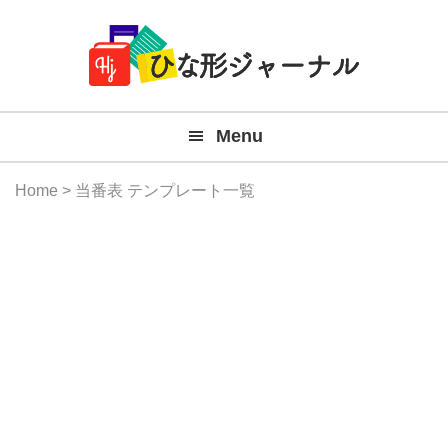
Member
Skip
Skip
Skip
Skip
無
Navigation
to
to
to
to
primary
main
primary
footer
料
navigation
content
sidebar
テ
Menu
ン
プ
Home
> 当番表 テンプレート一覧
レ
ー
ト
(Mac
Windo
『ひ
な