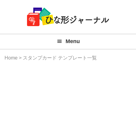
Member
Skip
Skip
Skip
Skip
無
Navigation
to
to
to
to
primary
main
primary
footer
料
navigation
content
sidebar
テ
Menu
ン
プ
Home
> スタンプカード テンプレート一覧
レ
ー
ト
(Mac
Windo
『ひ
な