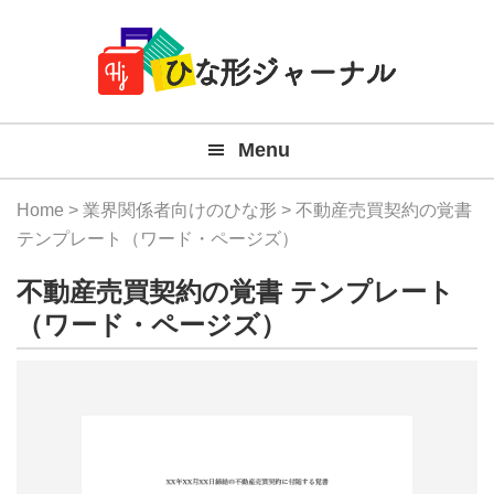
Member
Skip
Skip
Skip
Skip
無
Navigation
to
to
to
to
primary
main
primary
footer
料
navigation
content
sidebar
テ
Menu
ン
プ
Home
>
業界関係者向けのひな形
> 不動産売買契約の覚書
レ
テンプレート（ワード・ページズ）
ー
不動産売買契約の覚書 テンプレート
ト
（ワード・ページズ）
(Mac
Windo
『ひ
な