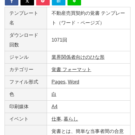
B!
テンプレート
不動産売買契約の覚書 テンプレー
名
ト（ワード・ページズ）
ダウンロード
1071回
回数
ジャンル
業界関係者向けのひな形
カテゴリー
覚書 フォーマット
ファイル形式
Pages
,
Word
色
白
印刷媒体
A4
イベント
仕事
,
暮らし
覚書とは、簡単な当事者間の合意