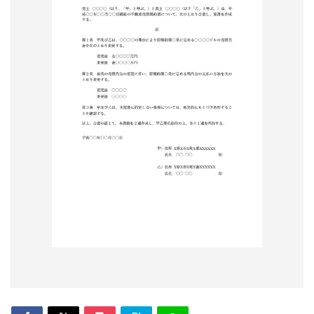
形
ジ
ャ
ー
ナ
ル