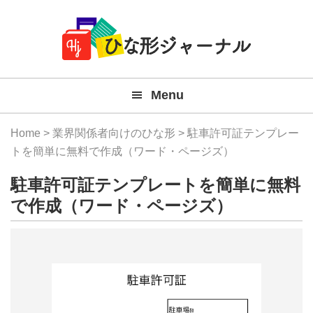
Member
Skip
Skip
Skip
Skip
無
Navigation
to
to
to
to
primary
main
primary
footer
料
navigation
content
sidebar
テ
Menu
ン
プ
Home
>
業界関係者向けのひな形
> 駐車許可証テンプレー
レ
トを簡単に無料で作成（ワード・ページズ）
ー
駐車許可証テンプレートを簡単に無料
ト
で作成（ワード・ページズ）
(Mac
Windo
『ひ
な