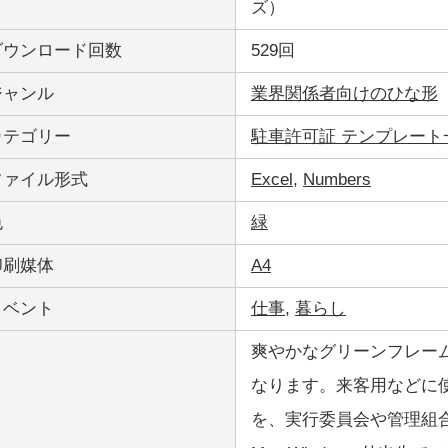
ズ）
ダウンロード回数
529回
ジャンル
業界関係者向けのひな形
カテゴリー
駐車許可証 テンプレート
ファイル形式
Excel
,
Numbers
色
緑
印刷媒体
A4
イベント
仕事
,
暮らし
爽やかなグリーンフレームの
なります。来客用などに使
を、実行委員会や管理組