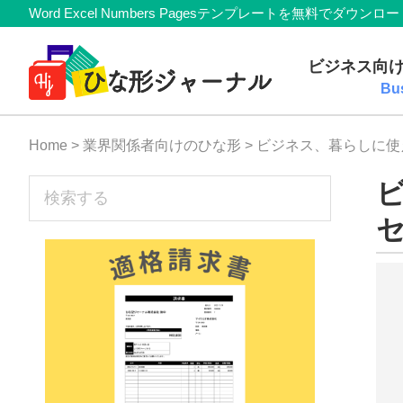
Member
Skip
Skip
Skip
Skip
Word Excel Numbers Pagesテンプレートを無料
Navigation
to
to
to
to
無
primary
main
primary
footer
ビジネス向
navigation
content
sidebar
料
Bu
テ
Home
>
業界関係者向けのひな形
> ビジネス、暮らしに
ン
プ
sidebar
検
索
レ
す
ー
る
ト
(Mac・
Windows)
『ひ