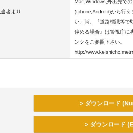
Mac,Windows,外
担当者より
(iphone,Androi
い。尚、『道路標識等で
停める場合』は警視庁に
ンクをご参照下さい。
http://www.keishicho.metr
ダウンロード (Num
ダウンロード (Ex