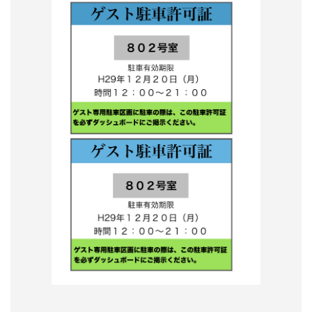
形
ジ
ャ
ー
ナ
ル