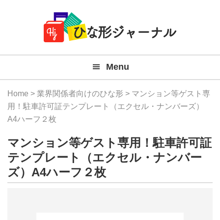
Member
Skip
Skip
Skip
Skip
無
Navigation
to
to
to
to
primary
main
primary
footer
料
navigation
content
sidebar
テ
Menu
ン
プ
Home
>
業界関係者向けのひな形
> マンション等ゲスト専
レ
用！駐車許可証テンプレート（エクセル・ナンバーズ）
A4ハーフ２枚
ー
マンション等ゲスト専用！駐車許可証
ト
テンプレート（エクセル・ナンバー
(Mac
ズ）A4ハーフ２枚
Windo
『ひ
な