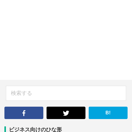
sidebar
検
索
す
る
B!
ビジネス向けのひな形