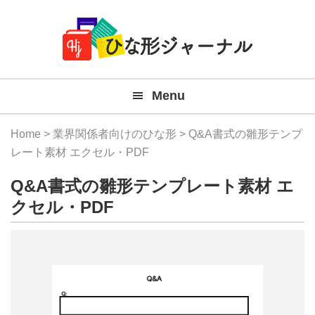
Member
Skip
Skip
Skip
Skip
無
Navigation
to
to
to
to
primary
main
primary
footer
料
navigation
content
sidebar
テ
Menu
ン
プ
Home
>
業界関係者向けのひな形
> Q&A書式の雛形テンプ
レ
レート素材 エクセル・PDF
ー
Q&A書式の雛形テンプレート素材 エ
ト
クセル・PDF
(Mac
Windo
『ひ
な