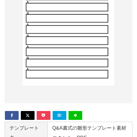
形
ジ
ャ
ー
ナ
ル
B!
テンプレート
Q&A書式の雛形テンプレート素材