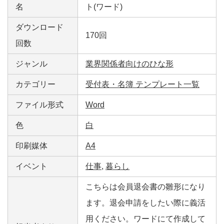
名
ト(ワード)
ダウンロード
170回
回数
ジャンル
業界関係者向けのひな形
カテゴリー
受付表・名簿 テンプレート一覧
ファイル形式
Word
色
白
印刷媒体
A4
イベント
仕事
,
暮らし
こちらは会員退会書の雛形になり
ます。退会申請をしたい際に義活
用ください。ワードにて作成して