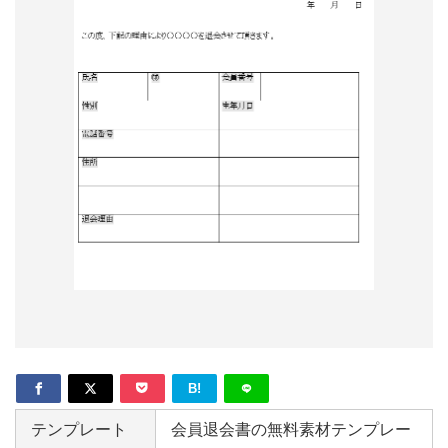
形
ジ
ャ
ー
ナ
ル
B!
テンプレート
会員退会書の無料素材テンプレー