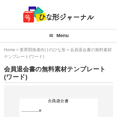
Member
Skip
Skip
Skip
Skip
無
Navigation
to
to
to
to
primary
main
primary
footer
料
navigation
content
sidebar
テ
Menu
ン
プ
Home
>
業界関係者向けのひな形
> 会員退会書の無料素材
レ
テンプレート(ワード)
ー
会員退会書の無料素材テンプレート
ト
(ワード)
(Mac
Windo
『ひ
な