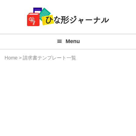
Member
Skip
Skip
Skip
Skip
無
Navigation
to
to
to
to
primary
main
primary
footer
料
navigation
content
sidebar
テ
Menu
ン
プ
Home
> 請求書テンプレート一覧
レ
ー
ト
(Mac
Windo
『ひ
な