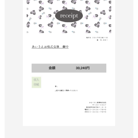
形
ジ
ャ
ー
ナ
ル