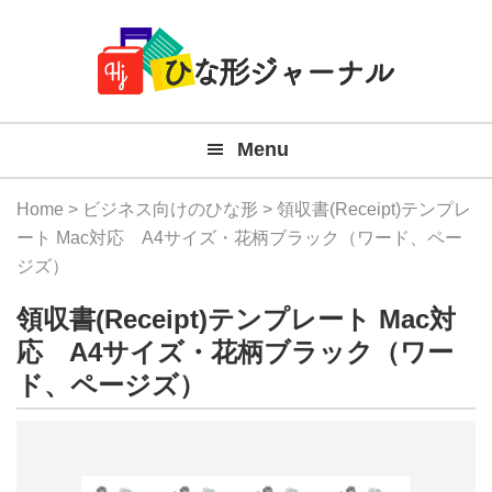
Member
Skip
Skip
Skip
Skip
無
Navigation
to
to
to
to
primary
main
primary
footer
料
navigation
content
sidebar
テ
Menu
ン
プ
Home
>
ビジネス向けのひな形
> 領収書(Receipt)テンプレ
レ
ート Mac対応 A4サイズ・花柄ブラック（ワード、ペー
ジズ）
ー
領収書(Receipt)テンプレート Mac対
ト
応 A4サイズ・花柄ブラック（ワー
(Mac
ド、ページズ）
Windo
『ひ
な