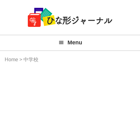
Member
Skip
Skip
Skip
Skip
無
Navigation
to
to
to
to
primary
main
primary
footer
料
navigation
content
sidebar
テ
Menu
ン
プ
Home
> 中学校
レ
ー
ト
(Mac
Windo
『ひ
な