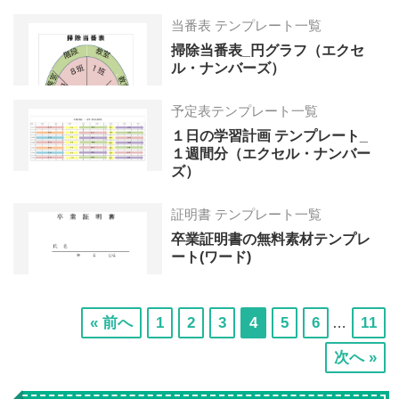
当番表 テンプレート一覧
掃除当番表_円グラフ（エクセ
ル・ナンバーズ）
予定表テンプレート一覧
１日の学習計画 テンプレート_
１週間分（エクセル・ナンバー
ズ）
証明書 テンプレート一覧
卒業証明書の無料素材テンプレ
ート(ワード)
Interim
次
次
次
次
次
次
次
« 前へ
1
2
3
4
5
6
11
…
pages
の
の
の
の
の
の
の
次へ »
omitted
ペ
ペ
ペ
ペ
ペ
ペ
ペ
ー
ー
ー
ー
ー
ー
ー