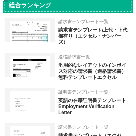
総合ランキング
ジ
ジ
ジ
ジ
ジ
ジ
ジ
へ
へ
へ
へ
へ
へ
へ
請求書テンプレート一覧
請求書テンプレート/上代・下代
欄有り（エクセル・ナンバー
ズ）
適格請求書一覧
汎用的なレイアウトのインボイ
ス対応の請求書（適格請求書）
無料テンプレートエクセル
証明書テンプレート一覧
英語の在籍証明書テンプレート
Employment Verification
Letter
請求書テンプレート一覧
請求書テンプレート（エクセ