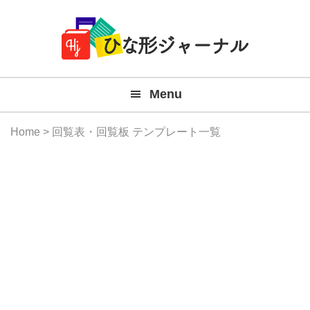
Member
Skip
Skip
Skip
Skip
無
Navigation
to
to
to
to
primary
main
primary
footer
料
navigation
content
sidebar
テ
Menu
ン
プ
Home
> 回覧表・回覧板 テンプレート一覧
レ
ー
ト
(Mac
Windo
『ひ
な