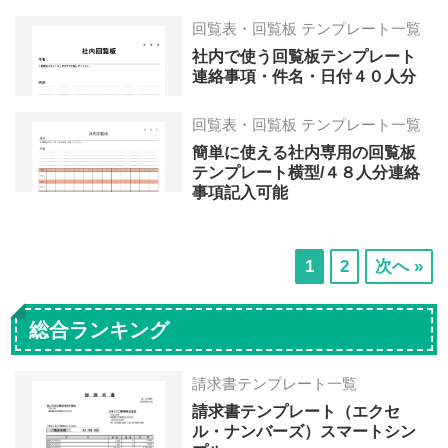
回覧表・回覧板 テンプレート一覧
社内で使う回覧板テンプレート
連絡事項・件名・日付４０人分
回覧表・回覧板 テンプレート一覧
簡単に使える社内専用の回覧板
テンプレート横型/４８人分連絡
事項記入可能
次
次
1
2
次へ »
の
の
ペ
ペ
総合ランキング
ー
ー
ジ
ジ
請求書テンプレート一覧
へ
へ
請求書テンプレート（エクセ
ル・ナンバーズ）スマートシン