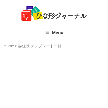
Member
Skip
Skip
Skip
Skip
無
Navigation
to
to
to
to
primary
main
primary
footer
料
navigation
content
sidebar
テ
Menu
ン
プ
Home
> 委任状 テンプレート一覧
レ
ー
ト
(Mac
Windo
『ひ
な