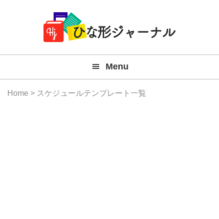
Member
Skip
Skip
Skip
Skip
無
Navigation
to
to
to
to
primary
main
primary
footer
料
navigation
content
sidebar
テ
Menu
ン
プ
Home
> スケジュールテンプレート一覧
レ
ー
ト
(Mac
Windo
『ひ
な