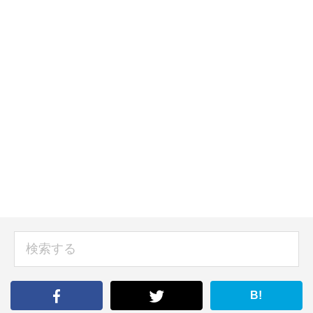
sidebar
検
索
す
る
B!