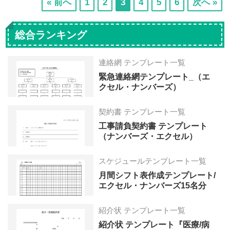
次
次
次
次
次
次
« 前へ
1
2
3
4
5
6
次へ »
の
の
の
の
の
の
ペ
ペ
ペ
ペ
ペ
ペ
総合ランキング
ー
ー
ー
ー
ー
ー
ジ
ジ
ジ
ジ
ジ
ジ
連絡網 テンプレート一覧
へ
へ
へ
へ
へ
へ
緊急連絡網テンプレート_（エ
クセル・ナンバーズ）
契約書 テンプレート一覧
工事請負契約書 テンプレート
（ナンバーズ・エクセル）
スケジュールテンプレート一覧
月間シフト表作成テンプレート/
エクセル・ナンバーズ15名分
紹介状 テンプレート一覧
紹介状 テンプレート『医療/病